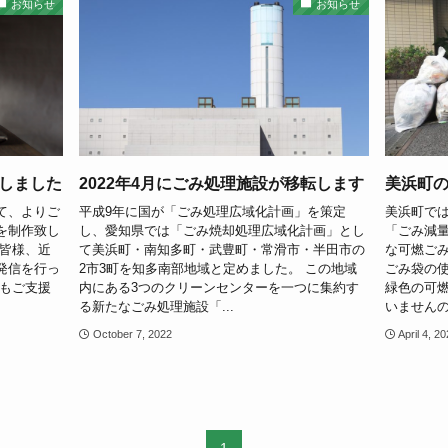
お知らせ
お知らせ
しました
2022年4月にごみ処理施設が移転します
美浜町
て、よりご
平成9年に国が「ごみ処理広域化計画」を策定
美浜町では
を制作致し
し、愛知県では「ごみ焼却処理広域化計画」とし
「ごみ減量
の皆様、近
て美浜町・南知多町・武豊町・常滑市・半田市の
な可燃ごみ
発信を行っ
2市3町を知多南部地域と定めました。 この地域
ごみ袋の
ともご支援
内にある3つのクリーンセンターを一つに集約す
緑色の可
る新たなごみ処理施設「...
いませんの
October 7, 2022
April 4, 2