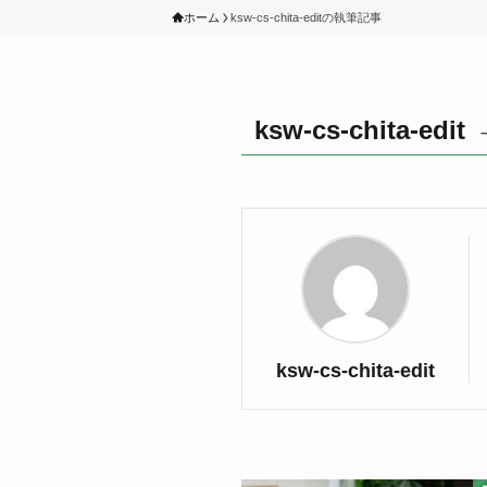
ホーム
ksw-cs-chita-editの執筆記事
ksw-cs-chita-edit
ksw-cs-chita-edit